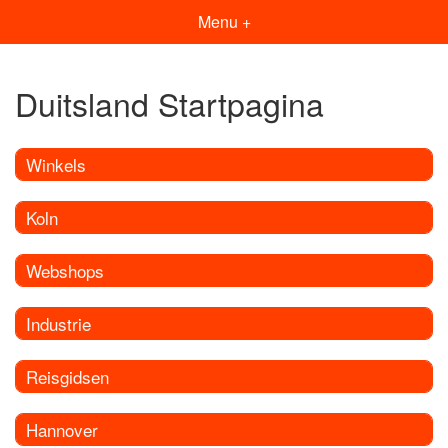
Menu +
Duitsland Startpagina
Winkels
Koln
Webshops
Industrie
Reisgidsen
Hannover